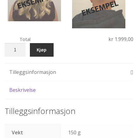
kr 1.999,00
Total
Nikkedukke
Kjøp
Julenissepar
antall
Tilleggsinformasjon
Beskrivelse
Tilleggsinformasjon
Vekt
150 g