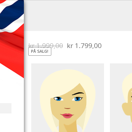
kr
1.999,00
kr
1.799,00
PÅ SALG!