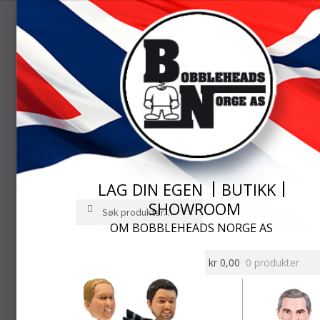
LAG DIN EGEN
BUTIKK
SHOWROOM
Søk
Søk
etter:
OM BOBBLEHEADS NORGE AS
Hopp
Hopp
til
til
kr
0,00
0 produkter
navigasjon
innhold