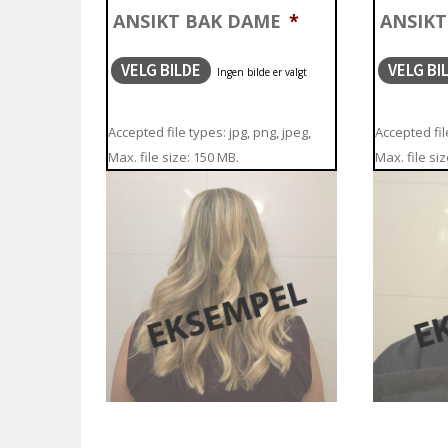
ANSIKT BAK DAME
*
ANSIK
VELG BILDE
VELG BI
Accepted file types: jpg, png, jpeg,
Accepted file
Max. file size: 150 MB.
Max. file si