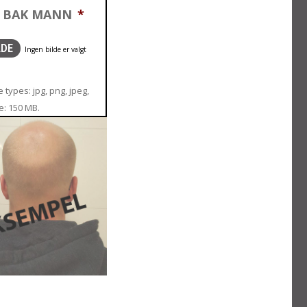
T BAK MANN
*
LDE
 types: jpg, png, jpeg,
ze: 150 MB.