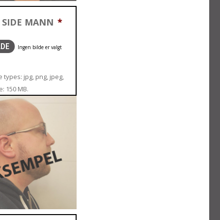
 SIDE MANN
*
LDE
 types: jpg, png, jpeg,
ze: 150 MB.