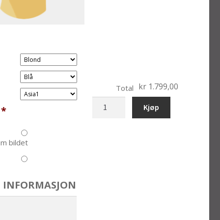
kr 1.799,00
Total
bobblehead
Kjøp
*
bryllyp
10-
585
m bildet
antall
 INFORMASJON