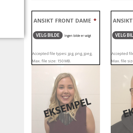
ANSIKT FRONT DAME
*
ANSIK
VELG BILDE
VELG BI
Accepted file types: jpg, png, jpeg,
Accepted file
Max. file size: 150 MB.
Max. file si