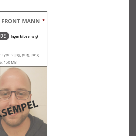
T FRONT MANN
*
LDE
 types: jpg, png, jpeg,
ze: 150 MB.