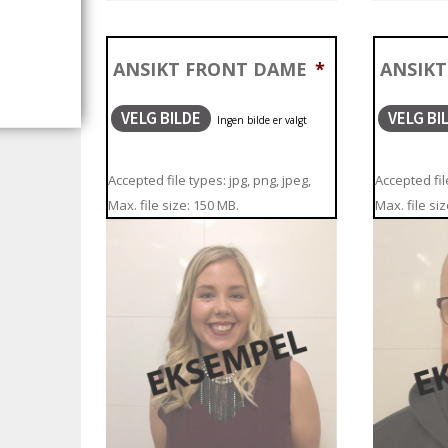
ANSIKT FRONT DAME
*
ANSIK
VELG BILDE
VELG BI
Accepted file types: jpg, png, jpeg,
Accepted file
Max. file size: 150 MB.
Max. file si