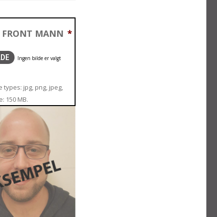
T FRONT MANN
*
LDE
 types: jpg, png, jpeg,
ze: 150 MB.