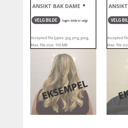
ANSIKT BAK DAME
*
ANSIK
VELG BILDE
VELG BI
Accepted file types: jpg, png, jpeg,
Accepted file
Max. file size: 150 MB.
Max. file si