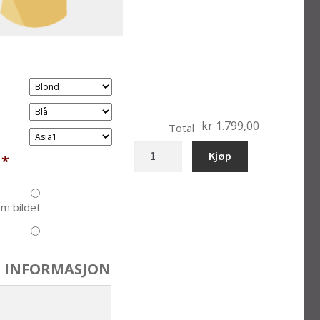
kr 1.799,00
Total
Bryllup
Kjøp
*
bobblehead
10-
370
m bildet
antall
 INFORMASJON