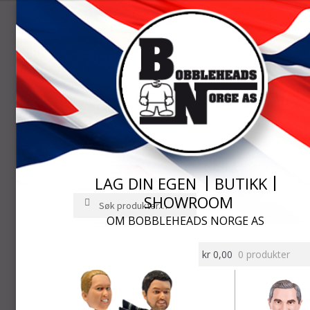
LAG DIN EGEN
BUTIKK
SHOWROOM
Søk
Søk
etter:
OM BOBBLEHEADS NORGE AS
Hopp
Hopp
til
til
kr
0,00
0 produkter
navigasjon
innhold