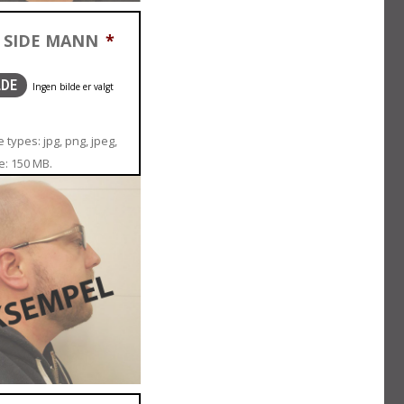
 SIDE MANN
*
LDE
 types: jpg, png, jpeg,
ze: 150 MB.