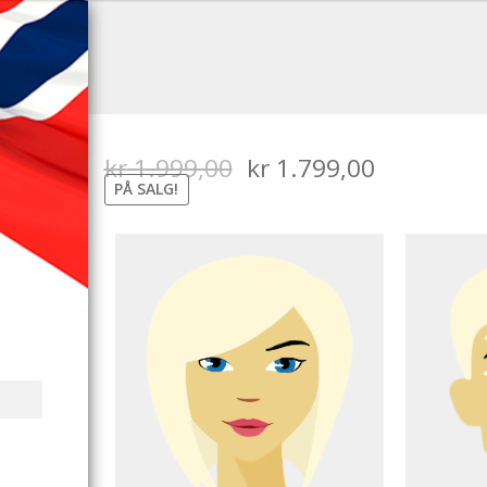
kr
1.999,00
kr
1.799,00
PÅ SALG!