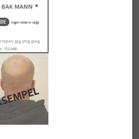
T BAK MANN
*
LDE
 types: jpg, png, jpeg,
ze: 150 MB.