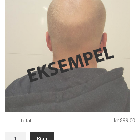
kr 899,00
Total
Mann
Kjøp