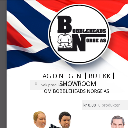
LAG DIN EGEN
BUTIKK
SHOWROOM
Søk
Søk
etter:
OM BOBBLEHEADS NORGE AS
Hopp
Hopp
til
til
kr
0,00
0 produkter
navigasjon
innhold