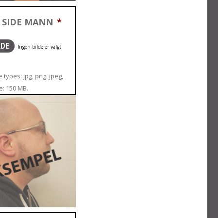
 SIDE MANN
*
LDE
 types: jpg, png, jpeg,
ze: 150 MB.