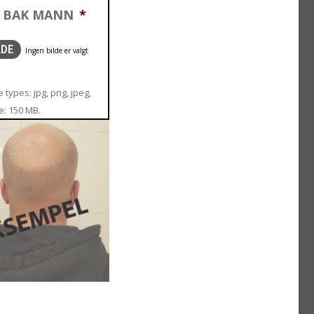
T BAK MANN
*
LDE
 types: jpg, png, jpeg,
ze: 150 MB.