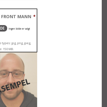
T FRONT MANN
*
LDE
 types: jpg, png, jpeg,
ze: 150 MB.