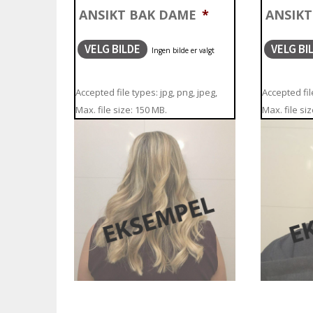
ANSIKT BAK DAME
*
ANSIK
VELG BILDE
VELG BI
Accepted file types: jpg, png, jpeg,
Accepted file
Max. file size: 150 MB.
Max. file si