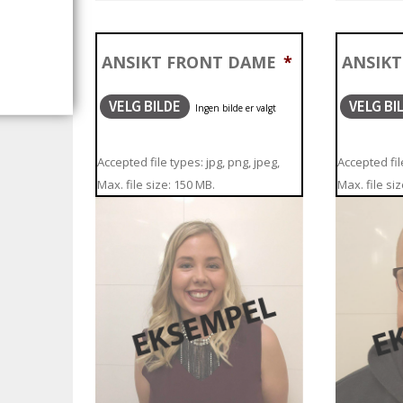
ANSIKT FRONT DAME
*
ANSIK
VELG BILDE
VELG BI
Accepted file types: jpg, png, jpeg,
Accepted file
Max. file size: 150 MB.
Max. file si