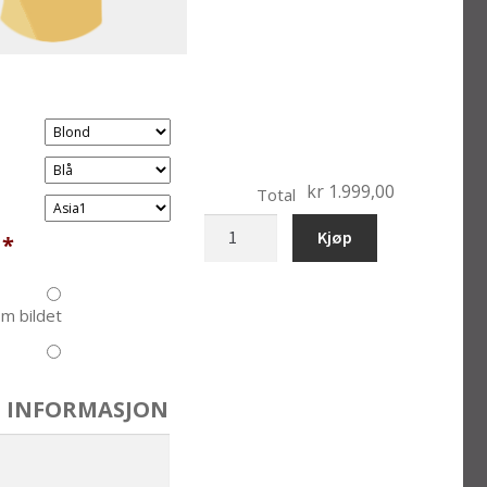
kr 1.999,00
Total
bryllup
Kjøp
*
antall
m bildet
 INFORMASJON