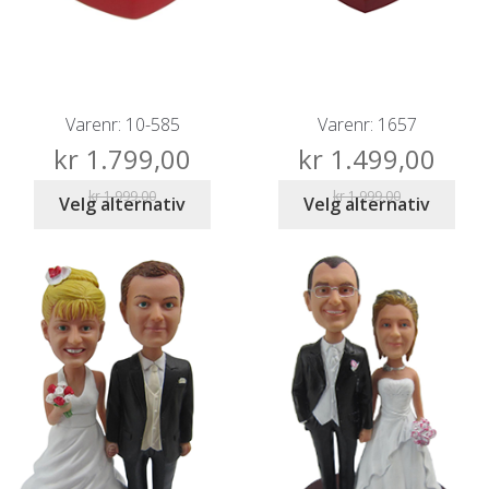
Varenr: 10-585
Varenr: 1657
kr
1.799,00
kr
1.499,00
kr
1.999,00
kr
1.999,00
Velg alternativ
Velg alternativ