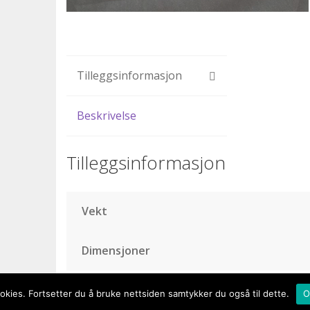
Tilleggsinformasjon
Beskrivelse
Tilleggsinformasjon
Vekt
Dimensjoner
kies. Fortsetter du å bruke nettsiden samtykker du også til dette.
O