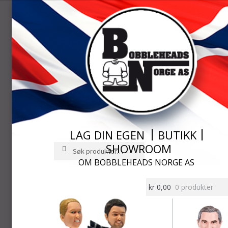
LAG DIN EGEN
BUTIKK
SHOWROOM
Søk
Søk
etter:
OM BOBBLEHEADS NORGE AS
Hopp
Hopp
til
til
kr
0,00
0 produkter
navigasjon
innhold