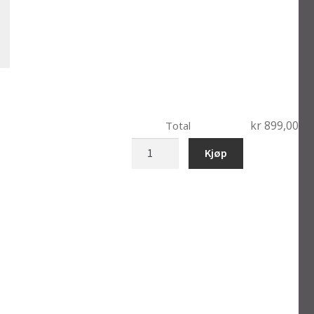
kr 899,00
Total
bobblehead
Kjøp
guitar
man
antall