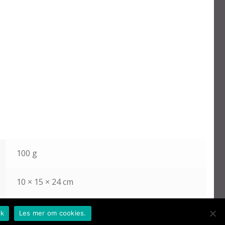
100 g
10 × 15 × 24 cm
k
Les mer om cookies.