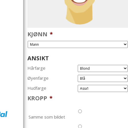
KJØNN
*
ANSIKT
Hårfarge
Øyenfarge
Hudfarge
KROPP
*
Samme som bildet