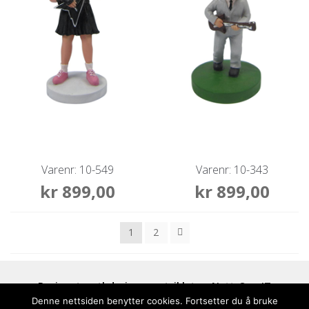
Varenr: 10-549
Varenr: 10-343
kr
899,00
kr
899,00
1
2
Designet av tbdesign og utviklet av
Nett-Opp IT
Denne nettsiden benytter cookies. Fortsetter du å bruke