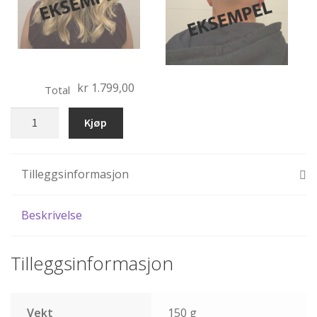
kr 1.799,00
Total
bobblehead
Kjøp
dansende
brudepar
antall
Tilleggsinformasjon
Beskrivelse
Tilleggsinformasjon
Vekt
150 g