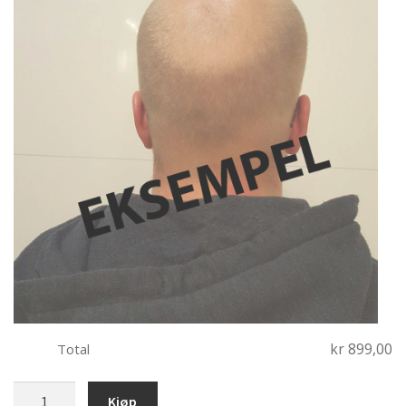
kr 899,00
Total
bobblehead
Kjøp