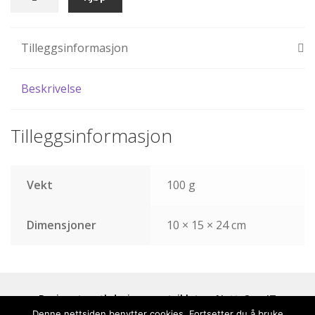
dame
støvler
antall
Tilleggsinformasjon
Beskrivelse
Tilleggsinformasjon
Vekt
100 g
Dimensjoner
10 × 15 × 24 cm
Designet av tbdesign og utviklet av
Nett-Opp IT
Denne nettsiden benytter cookies. Fortsetter du å bruke