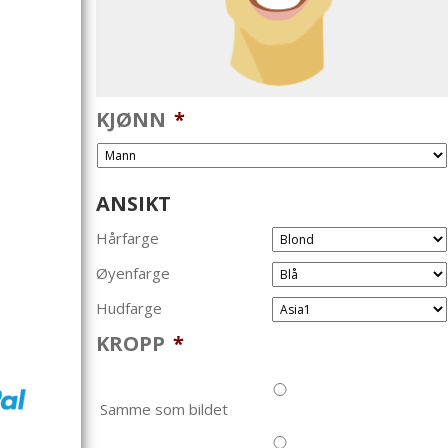
KJØNN
*
ANSIKT
Hårfarge
Øyenfarge
Hudfarge
KROPP
*
Samme som bildet