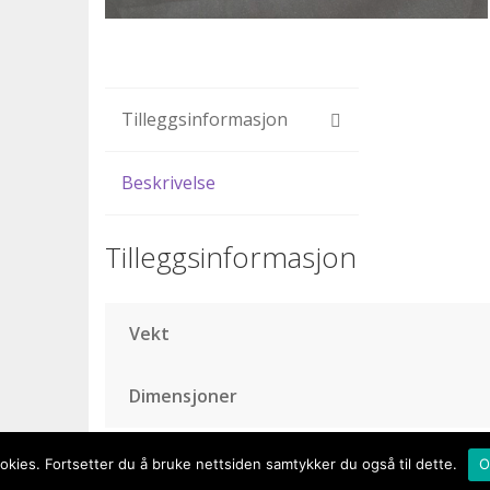
Tilleggsinformasjon
Beskrivelse
Tilleggsinformasjon
Vekt
Dimensjoner
kies. Fortsetter du å bruke nettsiden samtykker du også til dette.
O