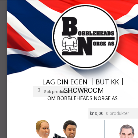
LAG DIN EGEN
BUTIKK
SHOWROOM
Søk
Søk
etter:
OM BOBBLEHEADS NORGE AS
Hopp
Hopp
til
til
kr
0,00
0 produkter
navigasjon
innhold