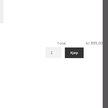
kr 899,00
Total
bobblehead
Kjøp
dame
i
kjole
antall