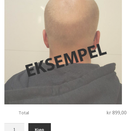
kr 899,00
Total
bobblehead
Kjøp