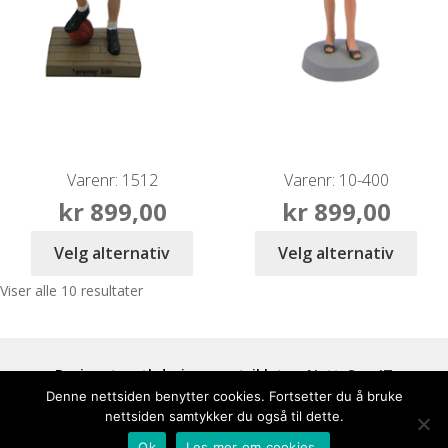
Varenr: 1512
Varenr: 10-400
kr
899,00
kr
899,00
Velg alternativ
Velg alternativ
Viser alle 10 resultater
Designet av tbdesign og utviklet av
Nett-Opp IT
Denne nettsiden benytter cookies. Fortsetter du å bruke
nettsiden samtykker du også til dette.
0
Ok
Les mer om cookies.