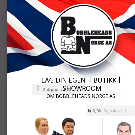
LAG DIN EGEN
BUTIKK
SHOWROOM
Søk
Søk
etter:
OM BOBBLEHEADS NORGE AS
Hopp
Hopp
til
til
kr
0,00
0 produkter
navigasjon
innhold