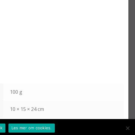
100 g
10 × 15 × 24 cm
k
Les mer om cookies.