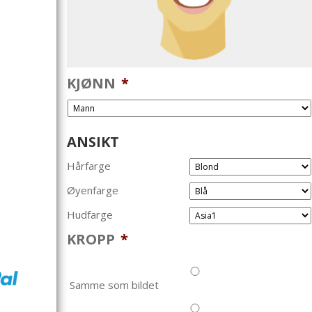
KJØNN
*
ANSIKT
Hårfarge
Øyenfarge
Hudfarge
KROPP
*
Samme som bildet