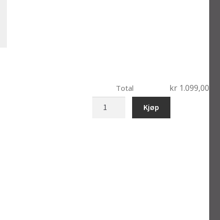
kr 1.099,00
Total
nikkedukke
Kjøp
Julenisse
dame
antall