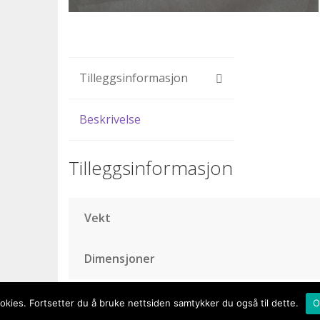
Tilleggsinformasjon
Beskrivelse
Tilleggsinformasjon
Vekt
Dimensjoner
kies. Fortsetter du å bruke nettsiden samtykker du også til dette.
O