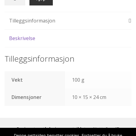
naken
mann
antall
Tilleggsinformasjon
Beskrivelse
Tilleggsinformasjon
Vekt
100 g
Dimensjoner
10 × 15 × 24 cm
Designet av tbdesign og utviklet av
Nett-Opp IT
Denne nettsiden benytter cookies. Fortsetter du å bruke