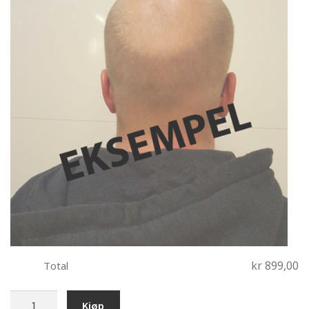
kr 899,00
Total
bobblehead
Kjøp