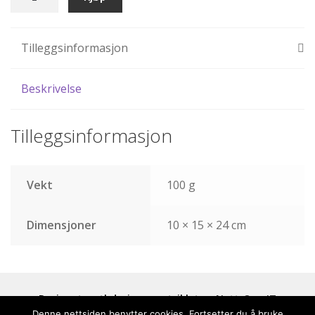
julebord
dame
antall
Tilleggsinformasjon
Beskrivelse
Tilleggsinformasjon
Vekt
100 g
Dimensjoner
10 × 15 × 24 cm
Designet av tbdesign og utviklet av
Nett-Opp IT
Denne nettsiden benytter cookies. Fortsetter du å bruke