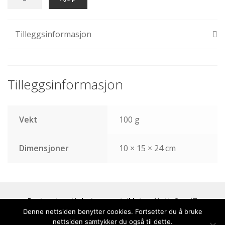
201
antall
Tilleggsinformasjon
Tilleggsinformasjon
Vekt
100 g
Dimensjoner
10 × 15 × 24 cm
Designet av tbdesign og utviklet av
Nett-Opp IT
Denne nettsiden benytter cookies. Fortsetter du å bruke
nettsiden samtykker du også til dette.