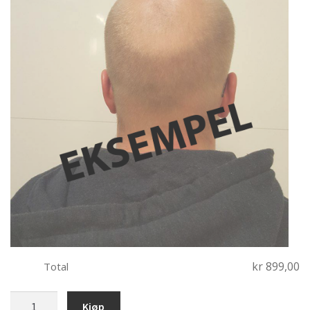
kr 899,00
Total
bobblehead
Kjøp