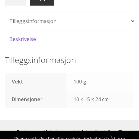
konfirmanten
antall
Tilleggsinformasjon
Beskrivelse
Tilleggsinformasjon
Vekt
100 g
Dimensjoner
10 × 15 × 24 cm
Designet av tbdesign og utviklet av
Nett-Opp IT
Denne nettsiden benytter cookies. Fortsetter du å bruke