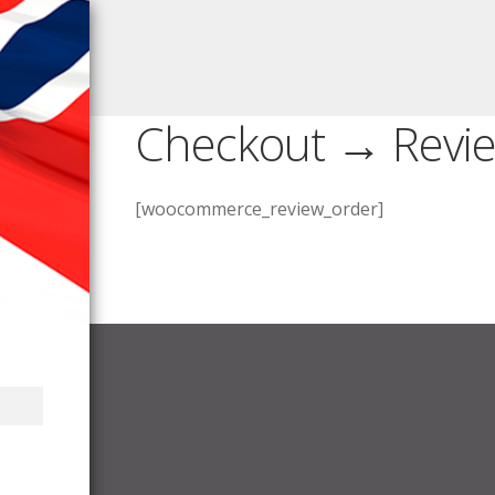
Checkout → Revi
[woocommerce_review_order]