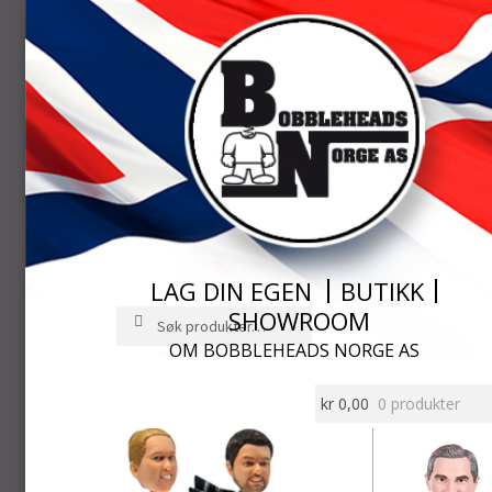
LAG DIN EGEN
BUTIKK
SHOWROOM
Søk
Søk
etter:
OM BOBBLEHEADS NORGE AS
Hopp
Hopp
til
til
kr
0,00
0 produkter
navigasjon
innhold