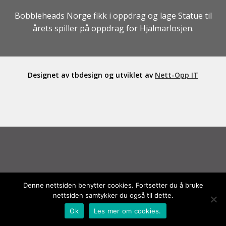
SALGS- OG LEVERINGSVILKÅR
Bobbleheads Norge fikk i oppdrag og lage Statue til
årets spiller på oppdrag for Hjalmarlosjen.
Designet av tbdesign og utviklet av
Nett-Opp IT
Denne nettsiden benytter cookies. Fortsetter du å bruke
nettsiden samtykker du også til dette.
0
Ok
Les mer om cookies.
Søk
Søk
etter: