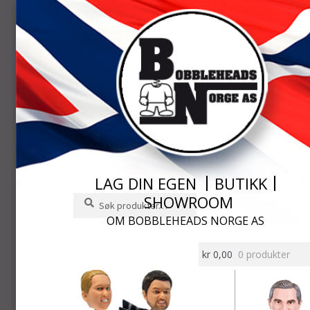
LAG DIN EGEN
BUTIKK
SHOWROOM
Søk
Søk
etter:
OM BOBBLEHEADS NORGE AS
Hopp
Hopp
til
til
kr
0,00
0 produkter
navigasjon
innhold