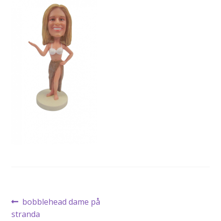
SALGS- OG LEVERINGSVILKÅR
Innleggsnavigasjon
Forrige
bobblehead dame på
innlegg:
stranda