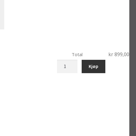
kr 899,00
Total
10-
Kjøp
254
antall