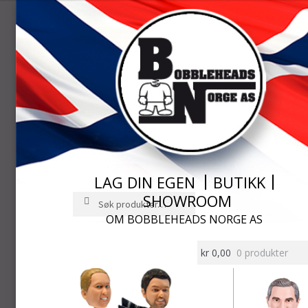
LAG DIN EGEN
BUTIKK
SHOWROOM
Søk
Søk
etter:
OM BOBBLEHEADS NORGE AS
Hopp
Hopp
til
til
kr
0,00
0 produkter
navigasjon
innhold