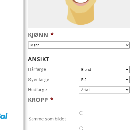
KJØNN
*
ANSIKT
Hårfarge
Øyenfarge
Hudfarge
KROPP
*
Samme som bildet